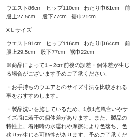
ウエスト86cm ヒップ110cm
わたり
巾61
cm
前
股上27.5
cm
股下77cm 裾巾21cm
XＬサイズ
ウエスト91cm ヒップ116cm
わたり
巾64
cm
前
股上29.5
cm
股下77cm 裾巾22cm
※商品によって1～2cm前後の誤差・個体差が生じ
る場合がございます予めご了承ください。
・お手持ちのウエアとのサイズ寸法を比較される
事をおすすめします。
・製品洗いを施しているため、1点1点風合いやサ
イズ感に若干の個体差があります。また、
製品の
特性上、着用時の
水濡れや摩擦により色落ち、色
移りが生じる可能性があります、予めご了承くだ