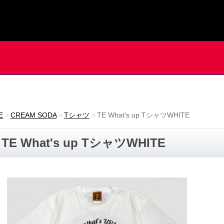
E
CREAM SODA
Tシャツ
TE What's up TシャツWHITE
TE What's up TシャツWHITE