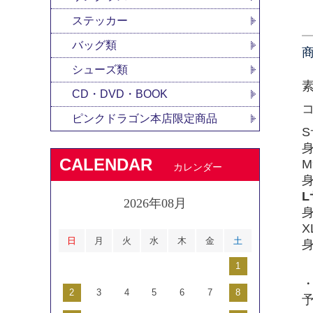
ステッカー
バッグ類
シューズ類
CD・DVD・BOOK
コ
ピンクドラゴン本店限定商品
身
CALENDAR
カレンダー
身
2026年08月
身
X
日
月
火
水
木
金
土
身
1
2
3
4
5
6
7
8